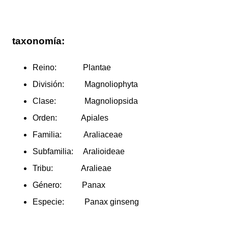
taxonomía:
Reino:
Plantae
División:
Magnoliophyta
Clase:
Magnoliopsida
Orden:
Apiales
Familia:
Araliaceae
Subfamilia:
Aralioideae
Tribu:
Aralieae
Género:
Panax
Especie:
Panax ginseng