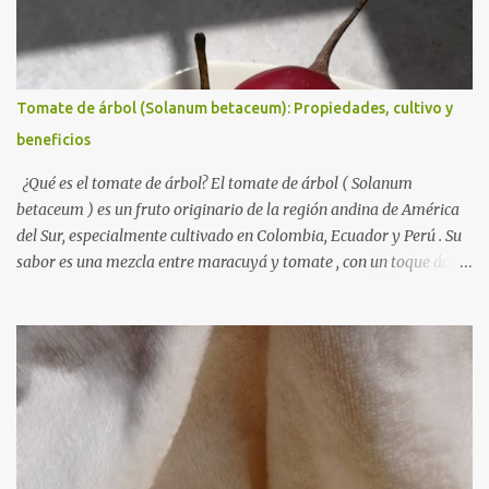
Tomate de árbol (Solanum betaceum): Propiedades, cultivo y
beneficios
¿Qué es el tomate de árbol? El tomate de árbol ( Solanum
betaceum ) es un fruto originario de la región andina de América
del Sur, especialmente cultivado en Colombia, Ecuador y Perú . Su
sabor es una mezcla entre maracuyá y tomate , con un toque ácido
y dulce, lo que lo hace ideal para jugos y salsas. Taxonomía Reino:
Plantae Clase: Magnoliopsida Orden: Solanales Familia:
Solanaceae Género: Solanum Especie: Solanum betaceum
Requerimientos climáticos El tomate de árbol se desarrolla en
altitudes entre 1000 y 2500 msnm , en climas templados con
temperaturas óptimas entre 13 y 24 °C . Prefiere suelos fértiles y
bien drenados , con buena disponibilidad de agua para un
crecimiento óptimo. Características del fruto El tomate de árbol es