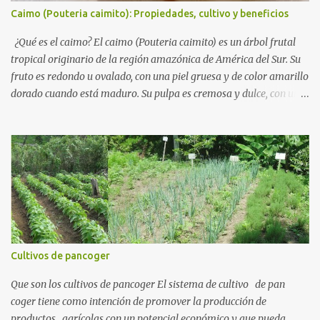
un arbusto perenne que puede alcanzar hasta 5 metros de altura .
Caimo (Pouteria caimito): Propiedades, cultivo y beneficios
Sus hojas son grandes y de color verde oscuro, con una textura
ligeramente aterciopelada. Sus flores son pequeñas, de color ...
¿Qué es el caimo? El caimo (Pouteria caimito) es un árbol frutal
tropical originario de la región amazónica de América del Sur. Su
fruto es redondo u ovalado, con una piel gruesa y de color amarillo
dorado cuando está maduro. Su pulpa es cremosa y dulce, con una
textura similar al aguacate y un sabor que recuerda al zapote y la
chirimoya. Taxonomía Reino : Plantae Clase : Magnoliopsida
Orden : Ericales Familia : Sapotaceae Género : Pouteria Especie :
Pouteria caimito Requerimientos climáticos El caimo se desarrolla
en climas cálidos y húmedos, típicos de la selva tropical. Prefiere
temperaturas superiores a 20 °C y suelos profundos, ricos en
materia orgánica y bien drenados. Es una especie resistente a la
sequía, pero requiere agua suficiente durante su etapa de
crecimiento para una producción óptima de frutos. Características
Cultivos de pancoger
del fruto El fruto del caimo puede medir entre 5 y 10 cm de
diámetro . Su piel es firme y gruesa, con tonalidades amarillas o
Que son los cultivos de pancoger El sistema de cultivo de pan
anaranjadas. Su pulpa es ...
coger tiene como intención de promover la producción de
productos agrícolas con un potencial económico y que pueda