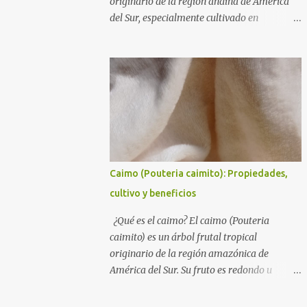
originario de la región andina de América
del Sur, especialmente cultivado en
Colombia, Ecuador y Perú . Su sabor es una
mezcla entre maracuyá y tomate , con un
toque ácido y dulce, lo que lo hace ideal para
jugos y salsas. Taxonomía Reino: Plantae
Clase: Magnoliopsida Orden: Solanales
Familia: Solanaceae Género: Solanum
Especie: Solanum betaceum Requerimientos
climáticos El tomate de árbol se desarrolla
en altitudes entre 1000 y 2500 msnm , en
Caimo (Pouteria caimito): Propiedades,
climas templados con temperaturas óptimas
cultivo y beneficios
entre 13 y 24 °C . Prefiere suelos fértiles y
bien drenados , con buena disponibilidad de
¿Qué es el caimo? El caimo (Pouteria
agua para un crecimiento óptimo.
caimito) es un árbol frutal tropical
Características del fruto El tomate de árbol
originario de la región amazónica de
es un arbusto perenne que puede alcanzar
América del Sur. Su fruto es redondo u
hasta 5 metros de altura . Sus hojas son
ovalado, con una piel gruesa y de color
grandes y de color verde oscuro, con una
amarillo dorado cuando está maduro. Su