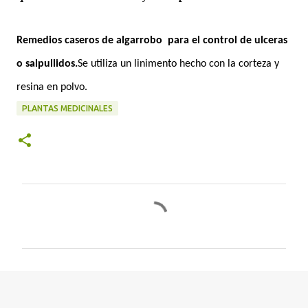
Remedios caseros de algarrobo
para el control de ulceras
o salpullidos.
Se utiliza un linimento hecho con la corteza y
resina en polvo.
PLANTAS MEDICINALES
C
o
m
e
n
t